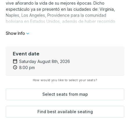
vive añorando la vida de su mejores épocas. Dicho
espectáculo ya se presentó en las ciudades de: Virginia,
Naples, Los Angeles, Providence para la comunidad
boliviana en Estados Unidos, además de haber recorrido
todo el territorio boliviano con mas de 30 presentaciones en
Show Info
lo que va del 2026 ya se tienen programadas 9 show en
Europa para el mes de septiembre. Pablo Fernández, uno de
los mejores actores de Bolivia vuleve al teatro después de
algo mas de 2 años y medio, tiempo en el que. estuvo
Event date
dedicado al 100% al periodismo deportivo, llego el momento,
Saturday August 8th, 2026
de volver a las tablas, al humor, a las raices Nos vemos en
8:00 pm
Miami !!!
How would you like to select your seats?
Select seats from map
Find best available seating